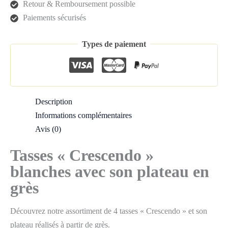
"Crescendo"
Retour & Remboursement possible
blanches
Paiements sécurisés
avec
son
Types de paiement
plateau
en
grès
Description
Informations complémentaires
Avis (0)
Tasses « Crescendo »
blanches avec son plateau en
grès
Découvrez notre assortiment de 4 tasses « Crescendo » et son
plateau réalisés à partir de grès.