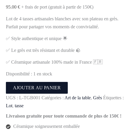
95.00
€
+ frais de port (gratuit à partir de 150€)
Lot de 4 tasses artisanales blanches avec son plateau en grès.
Parfait pour partager vos moments de convivialité.
✅ Style authentique et unique 🌟
✅ Le grès est très résistant et durable 🪨
✅ Céramique artisanale 100% made in France 🇫🇷
Disponibilité :
1 en stock
quantité
AJOUTER AU PANIER
de
UGS :
L-TGB001
Catégories :
Art de la table
,
Grès
Étiquettes :
Assortiment
Lot
,
tasse
de
Livraison gratuite pour toute commande de plus de 150€ !
4
Tasses
Céramique soigneusement emballée