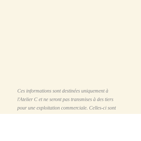
Ces informations sont destinées uniquement à
l'Atelier C et ne seront pas transmises à des tiers
pour une exploitation commerciale.
Celles-ci sont
nécessaire pour nous permettre de vous envoyer la
newsletter de l'Atelier C. Conformément au
réglement européen vous disposez d'un droit d'accès