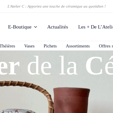
L'Atelier C : Apportez une touche de céramique au quotidien !
ble et décoratives 100% fait main dans notre atelier en Ile-de-France dans les Hauts-
E-Boutique
Actualités
Les + De L’Ateli
Théières
Vases
Pichets
Assortiments
Offres 
er
de la
C
« Appor