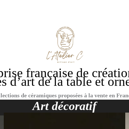
eprise française de créati
es d’art de la table et or
lections de céramiques proposées à la vente en Fran
Art décoratif