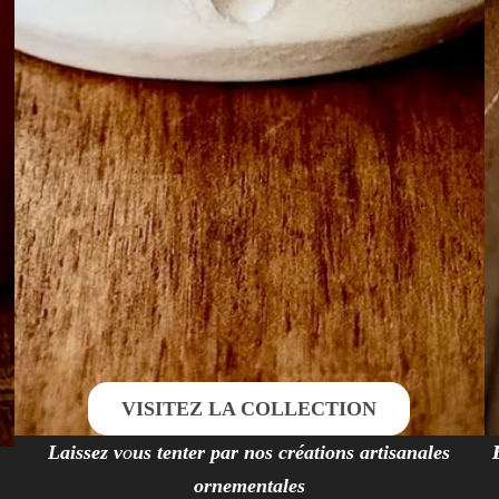
VISITEZ LA COLLECTION
Laissez v
o
us tenter par nos créations artisanales
ornementales