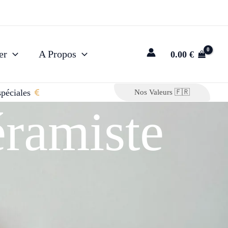
de-Seine à Gennevilliers.
er
A Propos
0.00
€
spéciales
Nos Valeurs 🇫🇷
éramiste
tez une touche de céramique au quot