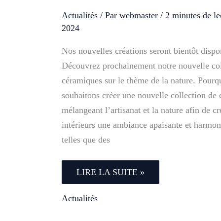
Actualités
/ Par
webmaster
/
2 minutes de le
2024
Nos nouvelles créations seront bientôt dispon
Découvrez prochainement notre nouvelle col
céramiques sur le thème de la nature. Pourq
souhaitons créer une nouvelle collection de
mélangeant l’artisanat et la nature afin de c
intérieurs une ambiance apaisante et harmo
telles que des
NOS
LIRE LA SUITE »
NOUVELLES
CRÉATIONS
SERONT
Actualités
BIENTÔT
DISPONIBLES