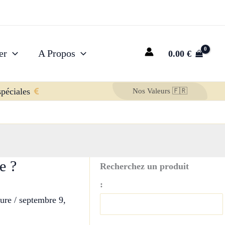
er
A Propos
0.00
€
spéciales
Nos Valeurs 🇫🇷
e ?
Recherchez un produit
:
ture
/
septembre 9,