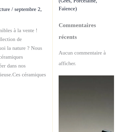
(Grès, Porcelaine,
Faïence)
cture
/
septembre 2,
Commentaires
ibles à la vente !
récents
lection de
uoi la nature ? Nous
Aucun commentaire à
 céramiques
afficher.
réer dans nos
nieuse.Ces céramiques