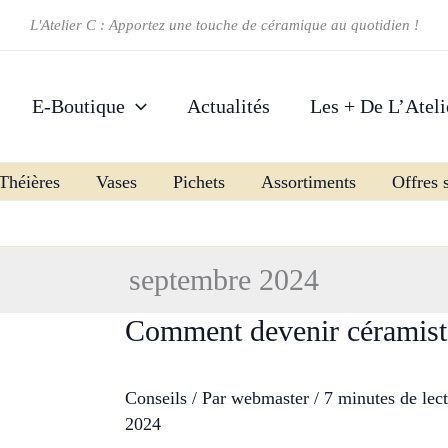
L'Atelier C : Apportez une touche de céramique au quotidien !
E-Boutique
Actualités
Les + De L’Ateli
Théières
Vases
Pichets
Assortiments
Offres 
septembre 2024
Comment devenir céramist
Conseils
/ Par
webmaster
/
7 minutes de lec
2024